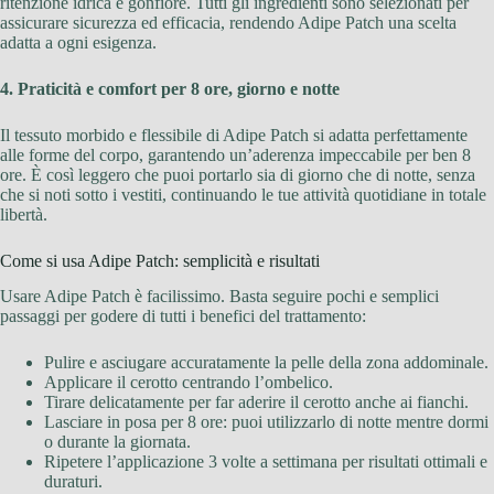
ritenzione idrica e gonfiore. Tutti gli ingredienti sono selezionati per
assicurare sicurezza ed efficacia, rendendo Adipe Patch una scelta
adatta a ogni esigenza.
4. Praticità e comfort per 8 ore, giorno e notte
Il tessuto morbido e flessibile di Adipe Patch si adatta perfettamente
alle forme del corpo, garantendo un’aderenza impeccabile per ben 8
ore. È così leggero che puoi portarlo sia di giorno che di notte, senza
che si noti sotto i vestiti, continuando le tue attività quotidiane in totale
libertà.
Come si usa Adipe Patch: semplicità e risultati
Usare Adipe Patch è facilissimo. Basta seguire pochi e semplici
passaggi per godere di tutti i benefici del trattamento:
Pulire e asciugare accuratamente la pelle della zona addominale.
Applicare il cerotto centrando l’ombelico.
Tirare delicatamente per far aderire il cerotto anche ai fianchi.
Lasciare in posa per 8 ore: puoi utilizzarlo di notte mentre dormi
o durante la giornata.
Ripetere l’applicazione 3 volte a settimana per risultati ottimali e
duraturi.