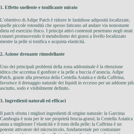
1. Effetto snellente e tonificante mirato
L’obiettivo di Adipe Patch è ridurre le fastidiose adiposità localizzate,
quelle piccole rotondità che spesso faticano ad andare via nonostante
dieta ed esercizio fisico. I principi attivi contenuti penetrano negli strati
cutanei promuovendo il metabolismo dei grassi a livello localizzato
mentre la pelle si tonifica e acquista elasticità.
2. Azione drenante rimodellante
Uno dei principali problemi della zona addominale è la ritenzione
idrica che accentua il gonfiore e la pelle a buccia d’arancia. Adipe
Patch, grazie alla presenza della Centella Asiatica e della Caffeina,
favorisce il drenaggio naturale dei liquidi in eccesso per un addome più
asciutto, sodo e visibilmente definito.
3. Ingredienti naturali ed efficaci
Il patch sfrutta i migliori ingredienti di origine naturale: la Garcinia
Cambogia è nota per le sue proprietà brucia-grassi; la Centella Asiatica
aiuta a migliorare l’elasticità e il tono della pelle; la Caffeina è un
potente attivatore del microcircolo, fondamentale per contrastare