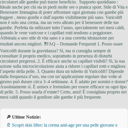
circolatori alle gambe può trarne beneficio. ️ Supporto quotidiano :
Ideale anche per chi sta in piedi molte ore o pratica sport. Stile di Vita e
Benessere Immagina di poter affrontare ogni giornata con gambe più
leggere , meno gonfie e dall’aspetto visibilmente più sano. Varicolift
non è solo una crema, ma un vero alleato per il benessere delle tue
gambe. Perfetta da utilizzare tutto l’anno, specialmente nei mesi caldi,
quando le vene varicose e i capillari rotti tendono a peggiorare.
Abbinala a uno stile di vita sano e a una corretta idratazione per
risultati ancora migliori. ❓FAQ – Domande Frequenti 1. Posso usare
Varicolift durante la gravidanza? Sì, ma si consiglia sempre di
consultare il proprio medico, soprattutto in presenza di disturbi
circolatori pregressi. 2. È efficace anche su capillari visibili? Sì, la sua
azione sulla microcircolazione aiuta a ridurre i capillari rotti e migliora
l’aspetto della pelle. 3. Quanto dura un tubetto di Varicolift? Dipende
dalla frequenza d’uso, ma con un’applicazione regolare due volte al
giorno può durare circa 3–4 settimane. 4. È adatto per uomini e donne?
Assolutamente sì. È unisex e formulato per essere efficace su ogni tipo
di pelle. 5. Posso usarla d’estate? Certo, anzi! È consigliata proprio nei
mesi caldi quando il gonfiore alle gambe è più frequente.
🔎 Ultime Notizie:
📄 Scopri skin lifter: la crema anti-age per una pelle giovane e