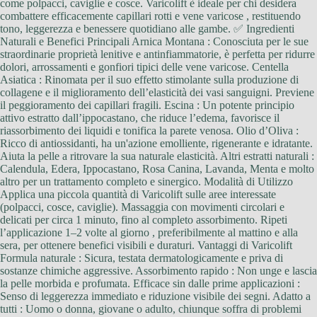
come polpacci, caviglie e cosce. Varicolift è ideale per chi desidera
combattere efficacemente capillari rotti e vene varicose , restituendo
tono, leggerezza e benessere quotidiano alle gambe. ✅ Ingredienti
Naturali e Benefici Principali Arnica Montana : Conosciuta per le sue
straordinarie proprietà lenitive e antinfiammatorie, è perfetta per ridurre
dolori, arrossamenti e gonfiori tipici delle vene varicose. Centella
Asiatica : Rinomata per il suo effetto stimolante sulla produzione di
collagene e il miglioramento dell’elasticità dei vasi sanguigni. Previene
il peggioramento dei capillari fragili. Escina : Un potente principio
attivo estratto dall’ippocastano, che riduce l’edema, favorisce il
riassorbimento dei liquidi e tonifica la parete venosa. Olio d’Oliva :
Ricco di antiossidanti, ha un'azione emolliente, rigenerante e idratante.
Aiuta la pelle a ritrovare la sua naturale elasticità. Altri estratti naturali :
Calendula, Edera, Ippocastano, Rosa Canina, Lavanda, Menta e molto
altro per un trattamento completo e sinergico. Modalità di Utilizzo
Applica una piccola quantità di Varicolift sulle aree interessate
(polpacci, cosce, caviglie). Massaggia con movimenti circolari e
delicati per circa 1 minuto, fino al completo assorbimento. Ripeti
l’applicazione 1–2 volte al giorno , preferibilmente al mattino e alla
sera, per ottenere benefici visibili e duraturi. Vantaggi di Varicolift
Formula naturale : Sicura, testata dermatologicamente e priva di
sostanze chimiche aggressive. Assorbimento rapido : Non unge e lascia
la pelle morbida e profumata. Efficace sin dalle prime applicazioni :
Senso di leggerezza immediato e riduzione visibile dei segni. Adatto a
tutti : Uomo o donna, giovane o adulto, chiunque soffra di problemi