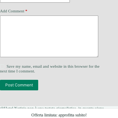
Add Comment
*
Save my name, email and website in this browser for the
next time I comment.
Post Comment
@Hotel Notizie non è una testata giornalistica, in quanto viene
aggiornato senza alcuna periodicità. Non può pertanto
Offerta limitata: approfitta subito!
considerarsi un prodotto editoriale ai sensi della legge n. 62