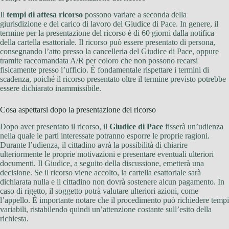
Il
tempi di attesa ricorso
possono variare a seconda della
giurisdizione e del carico di lavoro del Giudice di Pace. In genere, il
termine per la presentazione del ricorso è di 60 giorni dalla notifica
della cartella esattoriale. Il ricorso può essere presentato di persona,
consegnando l’atto presso la cancelleria del Giudice di Pace, oppure
tramite raccomandata A/R per coloro che non possono recarsi
fisicamente presso l’ufficio. È fondamentale rispettare i termini di
scadenza, poiché il ricorso presentato oltre il termine previsto potrebbe
essere dichiarato inammissibile.
Cosa aspettarsi dopo la presentazione del ricorso
Dopo aver presentato il ricorso, il
Giudice di Pace
fisserà un’udienza
nella quale le parti interessate potranno esporre le proprie ragioni.
Durante l’udienza, il cittadino avrà la possibilità di chiarire
ulteriormente le proprie motivazioni e presentare eventuali ulteriori
documenti. Il Giudice, a seguito della discussione, emetterà una
decisione. Se il ricorso viene accolto, la cartella esattoriale sarà
dichiarata nulla e il cittadino non dovrà sostenere alcun pagamento. In
caso di rigetto, il soggetto potrà valutare ulteriori azioni, come
l’appello. È importante notare che il procedimento può richiedere tempi
variabili, ristabilendo quindi un’attenzione costante sull’esito della
richiesta.