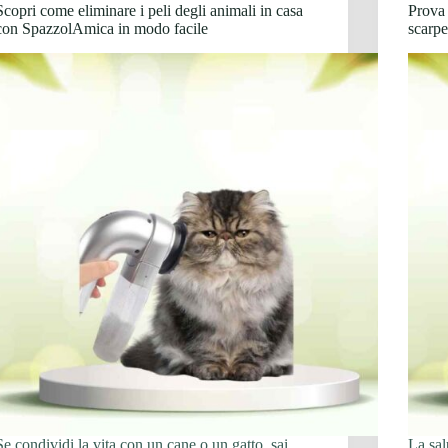
Scopri come eliminare i peli degli animali in casa
Prova 
con SpazzolAmica in modo facile
scarp
Se condividi la vita con un cane o un gatto, sai
La sal