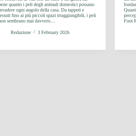
bene quanto i peli degli animali domestici possano
fondam
invadere ogni angolo della casa. Da tappeti e
Quante
tessuti fino ai più piccoli spazi irraggiungibili, i peli
percep
non sembrano mai davvero…
Foot 
Redazione
3 February 2026